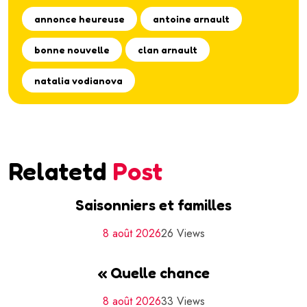
annonce heureuse
antoine arnault
bonne nouvelle
clan arnault
natalia vodianova
Relatetd
Post
Saisonniers et familles
8 août 2026
26 Views
« Quelle chance
8 août 2026
33 Views