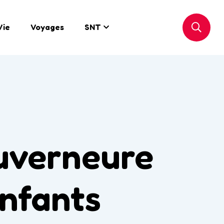
Vie
Voyages
SNT
uverneure
enfants