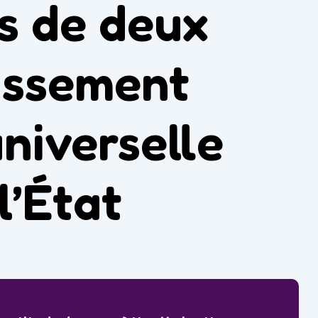
ts de deux
issement
niverselle
l’État