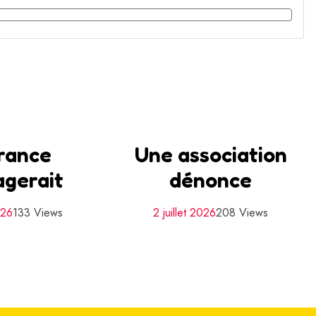
rance
Une association
agerait
dénonce
026
133 Views
2 juillet 2026
208 Views