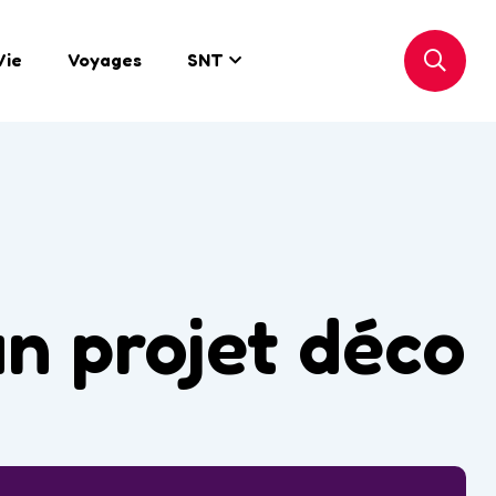
Vie
Voyages
SNT
un projet déco