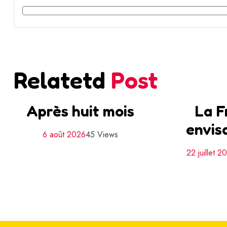
Relatetd
Post
Après huit mois
La F
envis
6 août 2026
45 Views
22 juillet 2