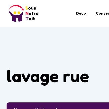
Déco
Consei
lavage rue