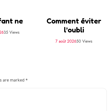
fant ne
Comment éviter
l’oubli
26
35 Views
7 août 2026
50 Views
ds are marked *