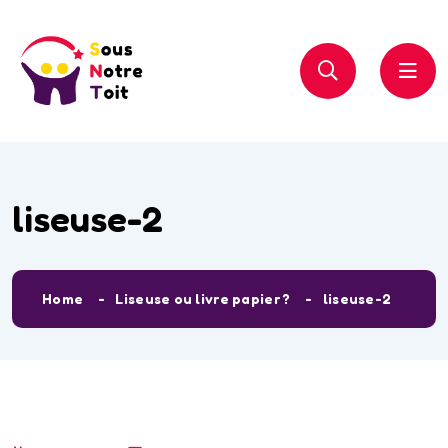
liseuse-2
Home
Liseuse ou livre papier ?
liseuse-2