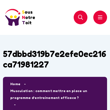
57dbbd319b7e2efe0ec216
ca71981227
Home
Musculation : comment mettre en place un
programme d’entrainement efficace ?