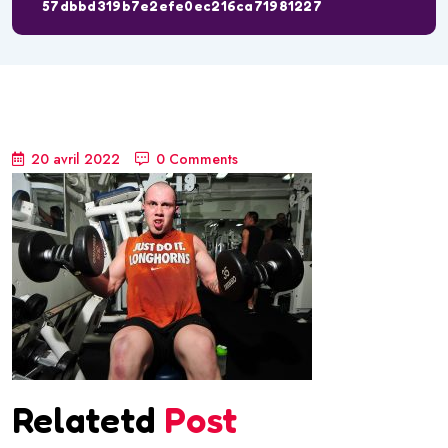
57dbbd319b7e2efe0ec216ca71981227
20 avril 2022
0 Comments
Relatetd
Post