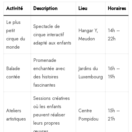
Activité
Description
Lieu
Horaires
Le plus
Spectacle de
petit
Hangar Y,
14h –
cirque interactif
cirque du
Meudon
22h
adapté aux enfants
monde
Promenade
Balade
enchantée avec
Jardins du
16h –
contée
des histoires
Luxembourg
19h
fascinantes
Sessions créatives
où les enfants
Ateliers
Centre
15h –
peuvent réaliser
artistiques
Pompidou
21h
leurs propres
œuvres