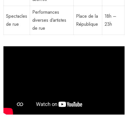
Performances
Spectacles
Place de la
18h –
diverses d’artistes
de rue
République
23h
de rue