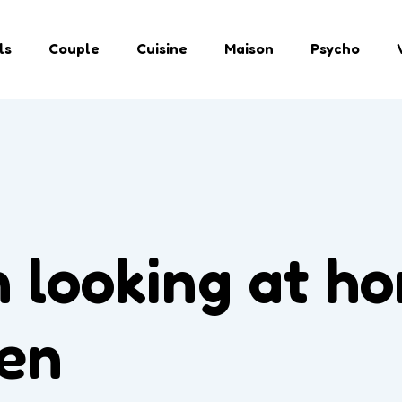
ls
Couple
Cuisine
Maison
Psycho
looking at ho
een