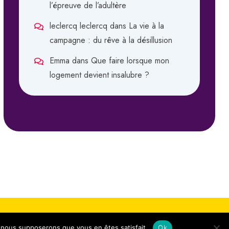
l’épreuve de l’adultère
leclercq leclercq
dans
La vie à la
campagne : du rêve à la désillusion
Emma
dans
Que faire lorsque mon
logement devient insalubre ?
e, nous supposerons que vous en êtes satisfait.
Ok