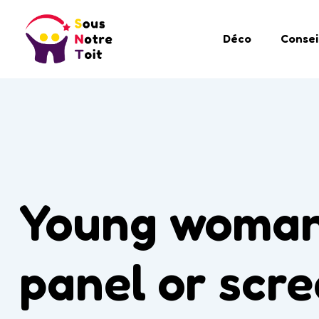
Déco
Consei
Young woman 
panel or scr