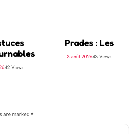
stuces
Prades : Les
urnables
3 août 2026
43 Views
026
42 Views
ds are marked *