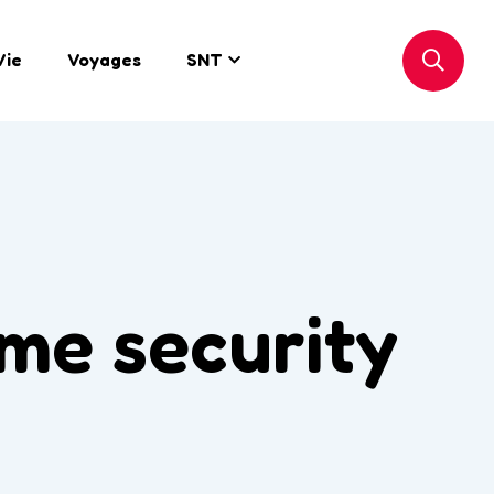
Vie
Voyages
SNT
me security