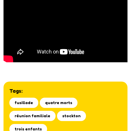
Tags:
fusillade
quatre morts
réunion familiale
stockton
trois enfants