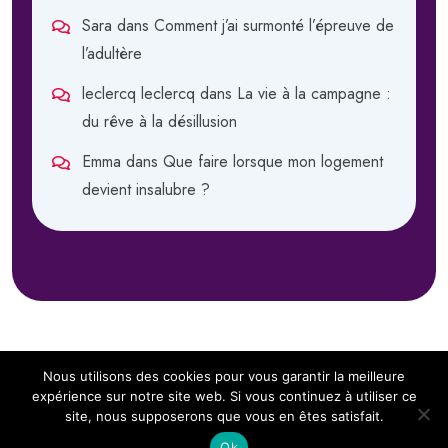
Sara
dans
Comment j’ai surmonté l’épreuve de
l’adultère
leclercq leclercq
dans
La vie à la campagne :
du rêve à la désillusion
Emma
dans
Que faire lorsque mon logement
devient insalubre ?
Nous utilisons des cookies pour vous garantir la meilleure
expérience sur notre site web. Si vous continuez à utiliser ce
site, nous supposerons que vous en êtes satisfait.
Copyright 2024
Sous Notre Toit.
All Rights Reserved
Ok