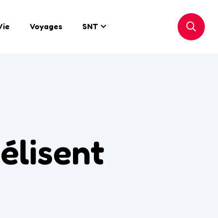
Vie
Voyages
SNT
 élisent