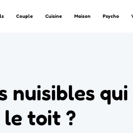
ls
Couple
Cuisine
Maison
Psycho
s nuisibles qui
le toit ?