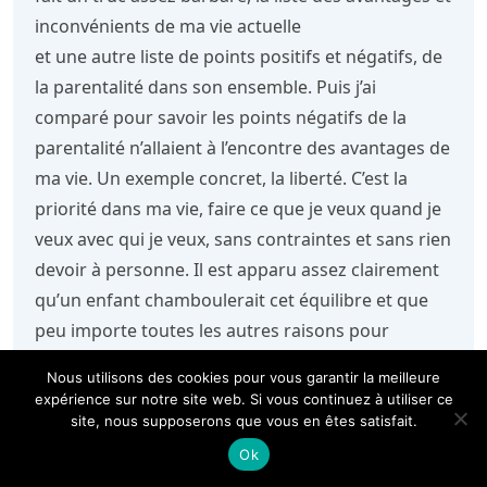
inconvénients de ma vie actuelle
et une autre liste de points positifs et négatifs, de
la parentalité dans son ensemble. Puis j’ai
comparé pour savoir les points négatifs de la
parentalité n’allaient à l’encontre des avantages de
ma vie. Un exemple concret, la liberté. C’est la
priorité dans ma vie, faire ce que je veux quand je
veux avec qui je veux, sans contraintes et sans rien
devoir à personne. Il est apparu assez clairement
qu’un enfant chamboulerait cet équilibre et que
peu importe toutes les autres raisons pour
lesquelles j’avais envie d’un enfant je savais au
Nous utilisons des cookies pour vous garantir la meilleure
fond de moi que ce n’était pas compatible avec ma
expérience sur notre site web. Si vous continuez à utiliser ce
façon de vivre tout simplement. Certes, rien ne me
site, nous supposerons que vous en êtes satisfait.
garanti que je ne regretterais pas ce choix un jour,
Ok
mais je préfère de loin les regrets aux remords