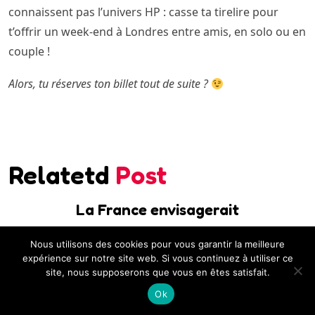
connaissent pas l’univers HP : casse ta tirelire pour
t’offrir un week-end à Londres entre amis, en solo ou en
couple !
Alors, tu réserves ton billet tout de suite ?
Relatetd
Post
La France envisagerait
22 juillet 2026
131 Views
Nous utilisons des cookies pour vous garantir la meilleure
expérience sur notre site web. Si vous continuez à utiliser ce
site, nous supposerons que vous en êtes satisfait.
Une association dénonce
Ok
2 juillet 2026
206 Views