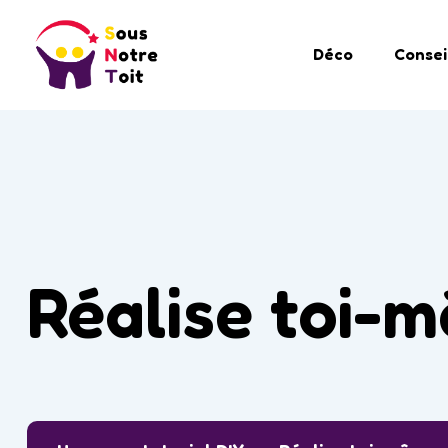
Déco
Consei
Réalise toi-