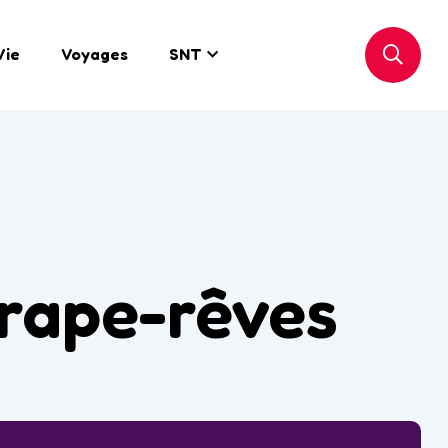
Vie
Voyages
SNT
trape-rêves