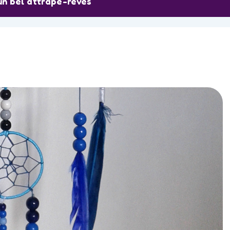
n bel attrape-rêves