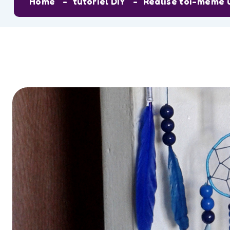
Home
tutoriel DIY
Réalise toi-même u