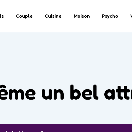
ls
Couple
Cuisine
Maison
Psycho
même un bel at