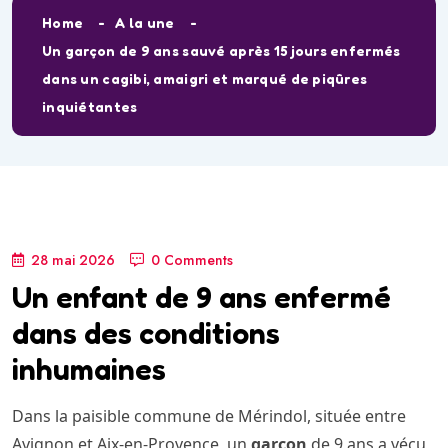
Home
A la une
Un garçon de 9 ans sauvé après 15 jours enfermés
dans un cagibi, amaigri et marqué de piqûres
inquiétantes
28 mai 2026
0 Comments
Un enfant de 9 ans enfermé
dans des conditions
inhumaines
Dans la paisible commune de Mérindol, située entre
Avignon et Aix-en-Provence, un
garçon
de 9 ans a vécu