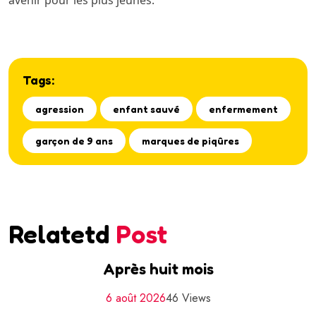
avenir pour les plus jeunes.
Tags:
agression
enfant sauvé
enfermement
garçon de 9 ans
marques de piqûres
Relatetd
Post
Après huit mois
6 août 2026
46 Views