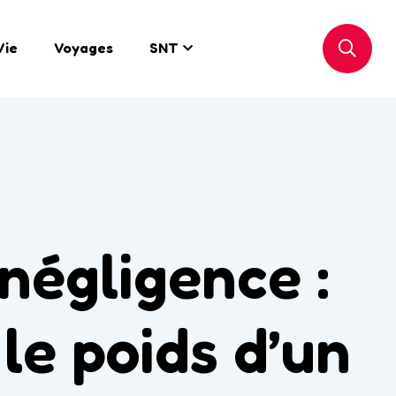
Vie
Voyages
SNT
égligence :
 le poids d’un