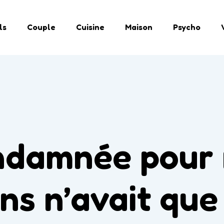
ls
Couple
Cuisine
Maison
Psycho
damnée pour n
ans n’avait que