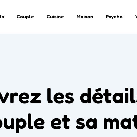
ls
Couple
Cuisine
Maison
Psycho
vrez les détail
ouple et sa ma