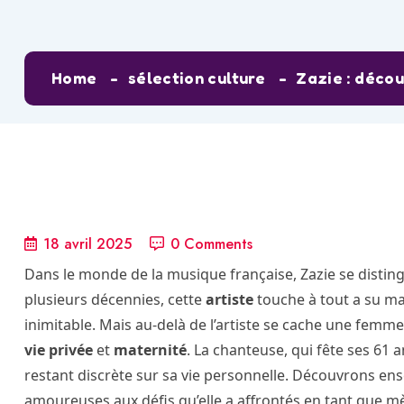
Home
sélection culture
Zazie : décou
18 avril 2025
0 Comments
Dans le monde de la musique française, Zazie se distin
plusieurs décennies, cette
artiste
touche à tout a su mar
inimitable. Mais au-delà de l’artiste se cache une femm
vie privée
et
maternité
. La chanteuse, qui fête ses 61 
restant discrète sur sa vie personnelle. Découvrons ense
amoureuses aux défis qu’elle a affrontés en tant que m