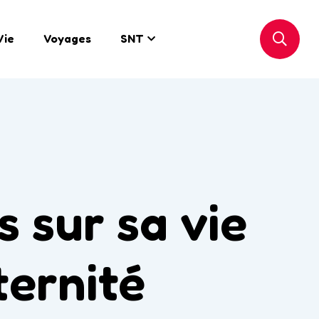
Vie
Voyages
SNT
s sur sa vie
ternité