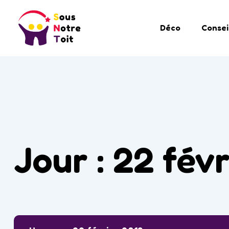
Déco
Consei
Jour :
22 févr