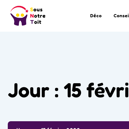
Déco
Consei
Jour :
15 févr