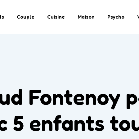
ls
Couple
Cuisine
Maison
Psycho
d Fontenoy pa
c 5 enfants to