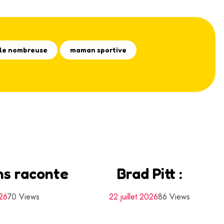
lle nombreuse
maman sportive
ins raconte
Brad Pitt :
026
70 Views
22 juillet 2026
86 Views