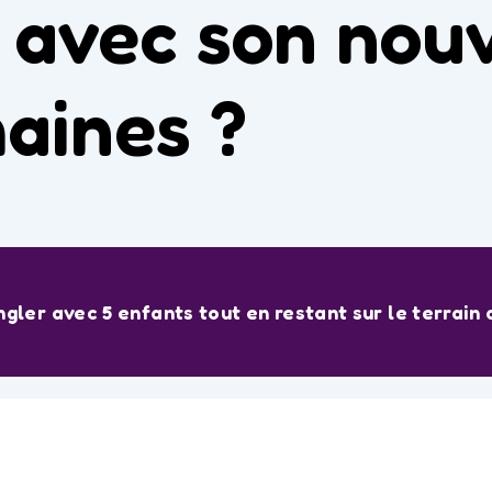
in avec son no
aines ?
ler avec 5 enfants tout en restant sur le terrai