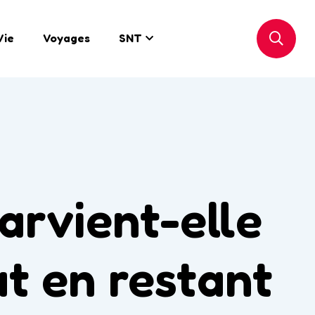
Vie
Voyages
SNT
rvient-elle
ut en restant