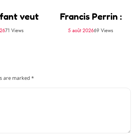
fant veut
Francis Perrin :
026
71 Views
5 août 2026
69 Views
ds are marked *