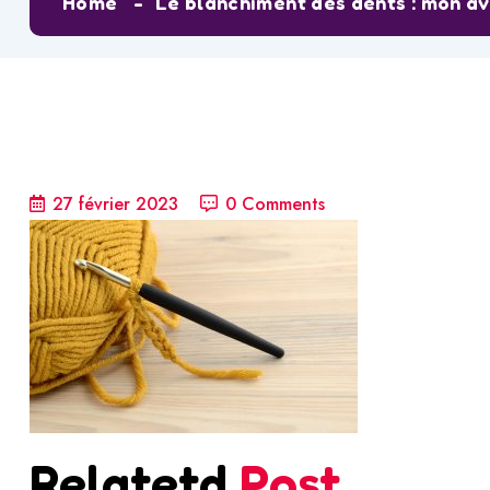
Home
Le blanchiment des dents : mon av
27 février 2023
0 Comments
Relatetd
Post