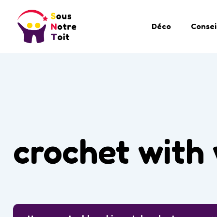
Déco
Consei
crochet with