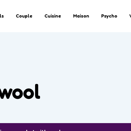
ls
Couple
Cuisine
Maison
Psycho
 wool