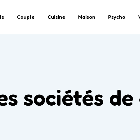
ls
Couple
Cuisine
Maison
Psycho
es sociétés d