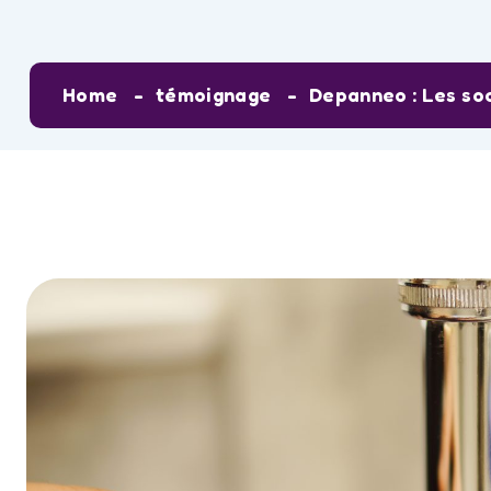
Home
témoignage
Depanneo : Les so