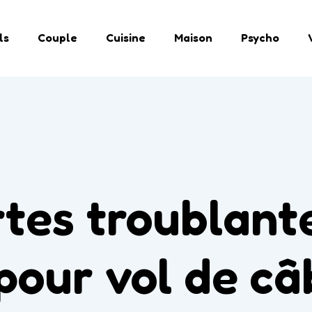
ls
Couple
Cuisine
Maison
Psycho
tes troublante
pour vol de câb