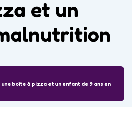
zza et un
malnutrition
 une boîte à pizza et un enfant de 9 ans en