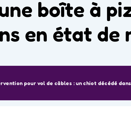
une boîte à pi
ns en état de 
rvention pour vol de câbles : un chiot décédé dans