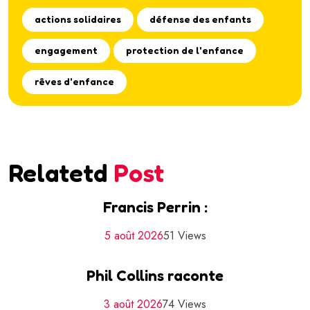
actions solidaires
défense des enfants
engagement
protection de l'enfance
rêves d'enfance
Relatetd
Post
Francis Perrin :
5 août 2026
51 Views
Phil Collins raconte
3 août 2026
74 Views