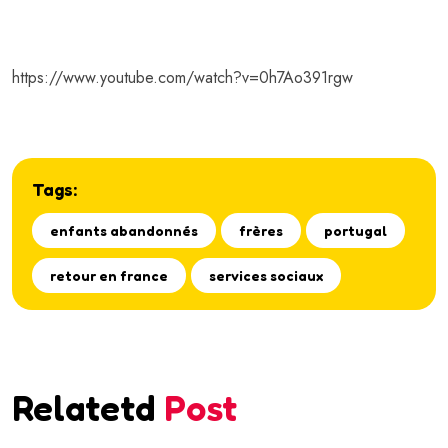
https://www.youtube.com/watch?v=0h7Ao391rgw
Tags:
enfants abandonnés
frères
portugal
retour en france
services sociaux
Relatetd
Post