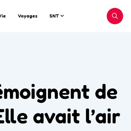
Vie
Voyages
SNT
émoignent de
lle avait l’air