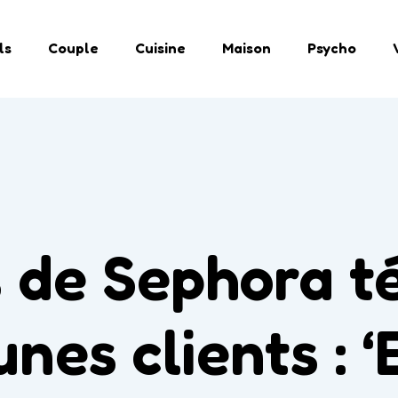
ls
Couple
Cuisine
Maison
Psycho
 de Sephora t
nes clients : ‘E