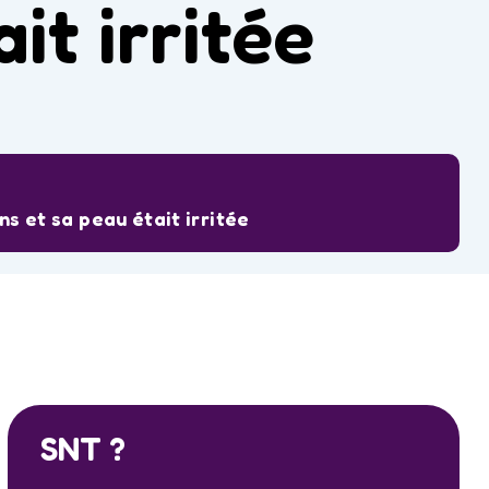
it irritée
ns et sa peau était irritée
SNT ?