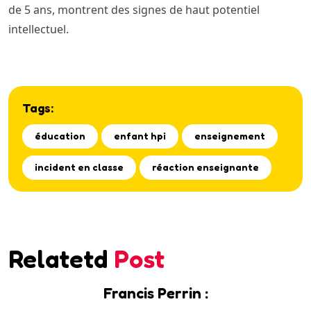
de 5 ans, montrent des signes de haut potentiel
intellectuel.
Tags:
éducation
enfant hpi
enseignement
incident en classe
réaction enseignante
Relatetd
Post
Francis Perrin :