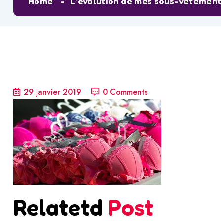
Home
L’évolution de mes sous-vêtemen
29 janvier 2019
0 Comments
Relatetd
Post