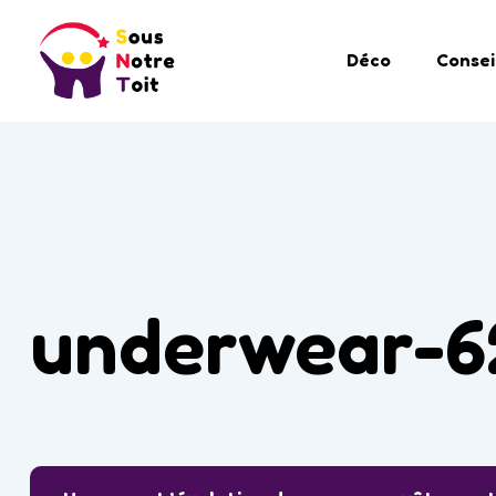
Déco
Consei
underwear-