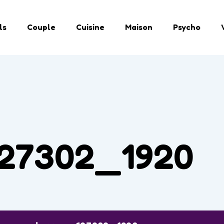
ls
Couple
Cuisine
Maison
Psycho
627302_1920