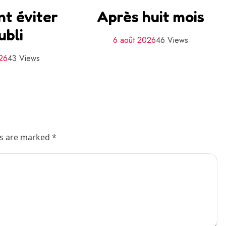
t éviter
Après huit mois
ubli
6 août 2026
46 Views
26
43 Views
ds are marked *