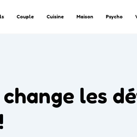
ls
Couple
Cuisine
Maison
Psycho
 change les dét
!