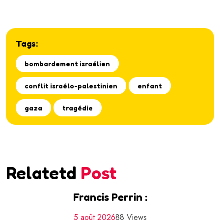
Tags:
bombardement israélien
conflit israélo-palestinien
enfant
gaza
tragédie
Relatetd
Post
Francis Perrin :
5 août 2026
88 Views