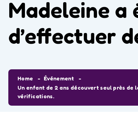
Madeleine a é
d’effectuer d
Home
Événement
Un enfant de 2 ans découvert seul près de l
vérifications.