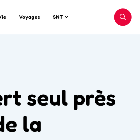
Vie
Voyages
SNT
rt seul près
de la