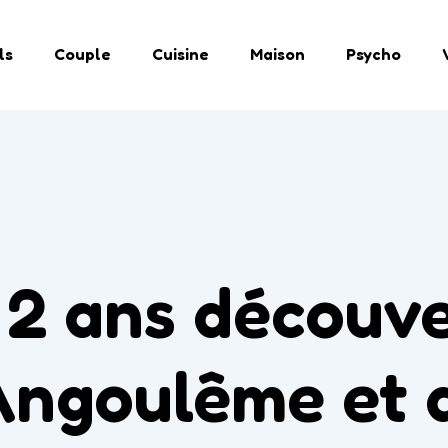
ls
Couple
Cuisine
Maison
Psycho
 2 ans découve
Angoulême et 