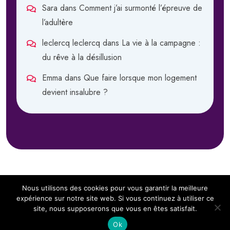
Sara
dans
Comment j’ai surmonté l’épreuve de
l’adultère
leclercq leclercq
dans
La vie à la campagne :
du rêve à la désillusion
Emma
dans
Que faire lorsque mon logement
devient insalubre ?
Nous utilisons des cookies pour vous garantir la meilleure
expérience sur notre site web. Si vous continuez à utiliser ce
site, nous supposerons que vous en êtes satisfait.
Copyright 2024
Sous Notre Toit.
All Rights Reserved
Ok