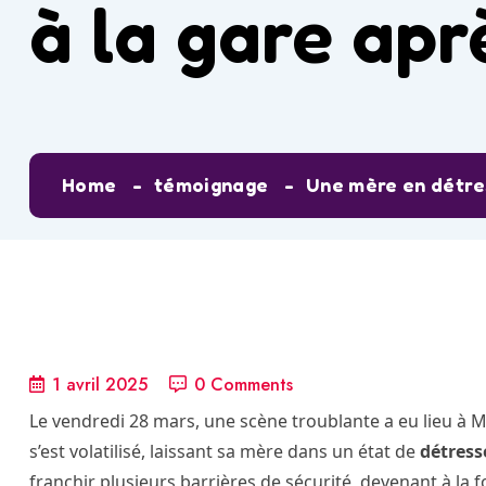
à la gare ap
Home
témoignage
Une mère en détres
1 avril 2025
0 Comments
Le vendredi 28 mars, une scène troublante a eu lieu à M
s’est volatilisé, laissant sa mère dans un état de
détress
franchir plusieurs barrières de sécurité, devenant à la f