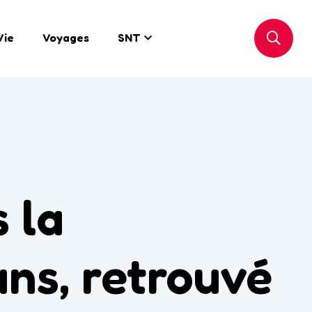
Vie
Voyages
SNT
 la
 ans, retrouvé