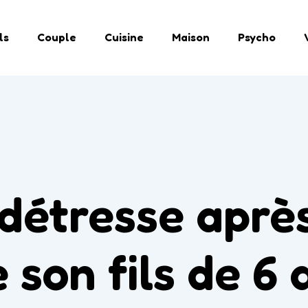
ls
Couple
Cuisine
Maison
Psycho
détresse après
 son fils de 6