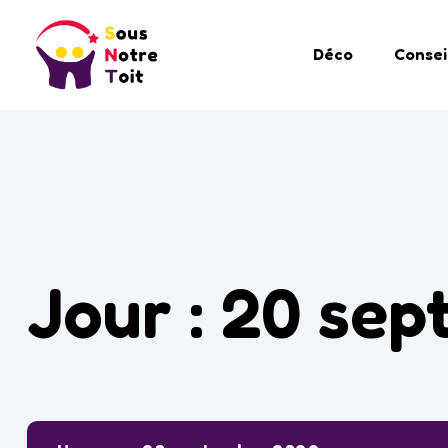
Déco
Consei
Jour :
20 sep