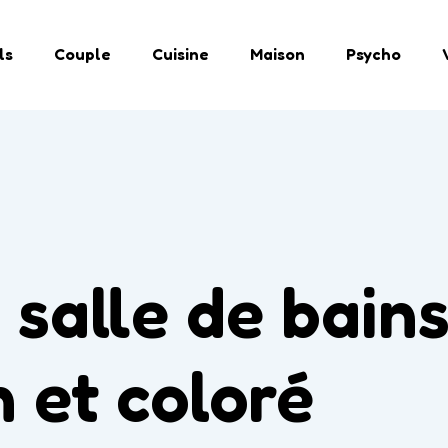
ls
Couple
Cuisine
Maison
Psycho
 salle de bain
 et coloré