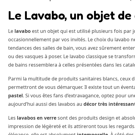
Le Lavabo, un objet de
Le
lavabo
est un objet qui est utilisé plusieurs fois pa
occasionnellement par vos invités. Le choix du lavabo ne
tendances des salles de bain, vous avez sûrement ente
ou des vasques à poser. Le lavabo classique se transform
de bains ressemblera à celles présentées dans les cata
Parmi la multitude de produits sanitaires blancs, ceux d
permettront de vous démarquer. Il existe tout un évent
pastel
. Si vous êtes fans d’extravagance, optez pour un
aujourd’hui aussi des lavabos au
décor très intéressan
Les
lavabos en verre
sont des produits design et absol
impression de légèreté et ils attireront tous les regard
élégance, elle est absolument
intemporelle
. À côté des