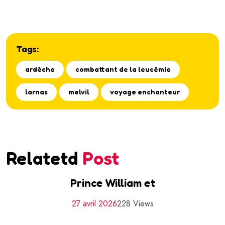
Tags:
ardèche
combattant de la leucémie
larnas
melvil
voyage enchanteur
Relatetd
Post
Prince William et
27 avril 2026
228 Views