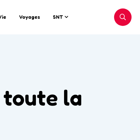
Vie
Voyages
SNT
 toute la