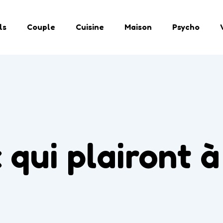
ls
Couple
Cuisine
Maison
Psycho
 qui plairont à