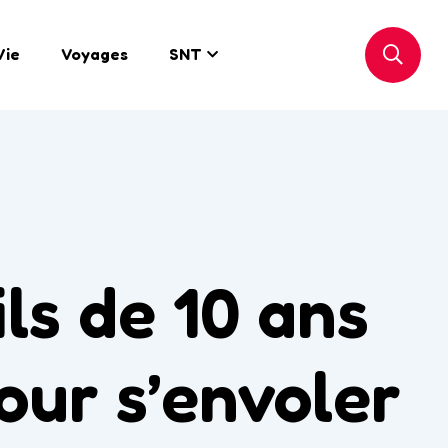
Vie
Voyages
SNT
ls de 10 ans
our s’envoler