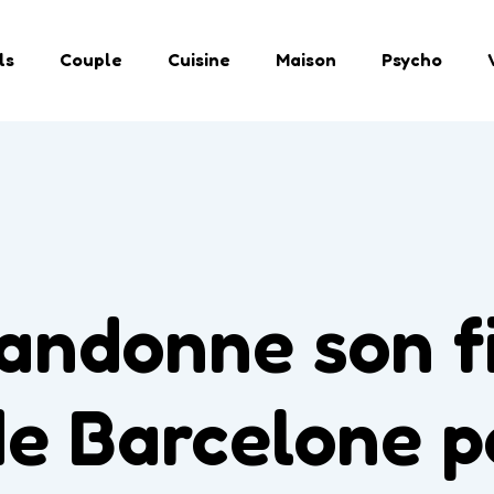
ls
Couple
Cuisine
Maison
Psycho
andonne son fi
de Barcelone p