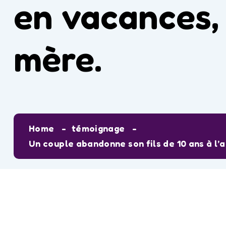
en vacances, 
mère.
Home
témoignage
Un couple abandonne son fils de 10 ans à l’