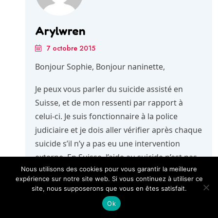
Arylwren
7 octobre 2015
Bonjour Sophie, Bonjour naninette,
Je peux vous parler du suicide assisté en
Suisse, et de mon ressenti par rapport à
celui-ci. Je suis fonctionnaire à la police
judiciaire et je dois aller vérifier après chaque
suicide s’il n’y a pas eu une intervention
externe. En Suisse, l’aide au suicide n’est pas
Nous utilisons des cookies pour vous garantir la meilleure
considérée comme illégale tant que la
expérience sur notre site web. Si vous continuez à utiliser ce
personne boit la potion (pentobarbital) elle-
site, nous supposerons que vous en êtes satisfait.
même, et que ceux qui aident ne le font pas
Ok
par mobile égoïste (par exemple pour