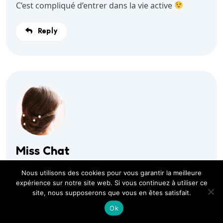
C’est compliqué d’entrer dans la vie active
Reply
Miss Chat
27 septembre 2015
Nous utilisons des cookies pour vous garantir la meilleure
expérience sur notre site web. Si vous continuez à utiliser ce
Ah c’est drôle de penser ça ! Personnellement, la
site, nous supposerons que vous en êtes satisfait.
fin des études, c’était la libération ! Pourtant j’ai
Ok
aimé mes études et ce que ça m’a apporté mais