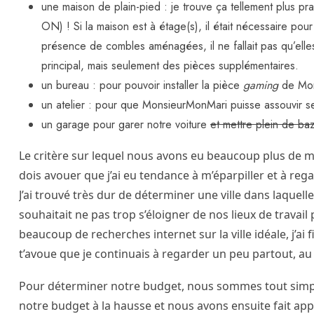
une maison de plain-pied : je trouve ça tellement plus p
ON) ! Si la maison est à étage(s), il était nécessaire po
présence de combles aménagées, il ne fallait pas qu’ell
principal, mais seulement des pièces supplémentaires.
un bureau : pour pouvoir installer la pièce
gaming
de Mon
un atelier : pour que MonsieurMonMari puisse assouvir s
un garage pour garer notre voiture
et mettre plein de ba
Le critère sur lequel nous avons eu beaucoup plus de m
dois avouer que j’ai eu tendance à m’éparpiller et à reg
J’ai trouvé très dur de déterminer une ville dans laquel
souhaitait ne pas trop s’éloigner de nos lieux de trava
beaucoup de recherches internet sur la ville idéale, j’ai
t’avoue que je continuais à regarder un peu partout, au
Pour déterminer notre budget, nous sommes tout simple
notre budget à la hausse et nous avons ensuite fait app