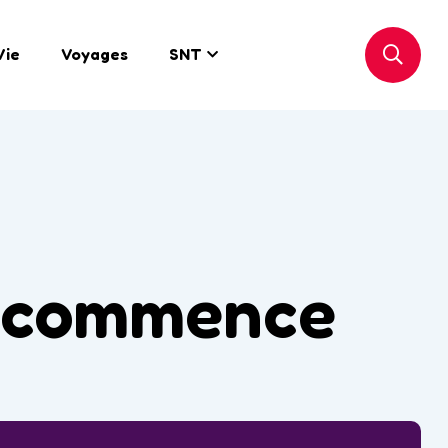
Vie
Voyages
SNT
t commence