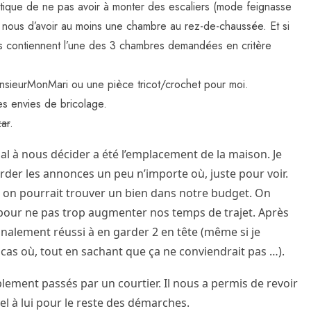
ratique de ne pas avoir à monter des escaliers (mode feignasse
ur nous d’avoir au moins une chambre au rez-de-chaussée. Et si
es contiennent l’une des 3 chambres demandées en critère
sieurMonMari ou une pièce tricot/crochet pour moi.
es envies de bricolage.
zar
.
al à nous décider a été l’emplacement de la maison. Je
arder les annonces un peu n’importe où, juste pour voir.
le on pourrait trouver un bien dans notre budget. On
il pour ne pas trop augmenter nos temps de trajet. Après
 finalement réussi à en garder 2 en tête (même si je
 cas où, tout en sachant que ça ne conviendrait pas …).
ment passés par un courtier. Il nous a permis de revoir
el à lui pour le reste des démarches.