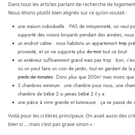
Dans tous les articles parlant de recherche de logement, 
Nous étions plutôt bien alignés sur ce qu’on voulait :
une maison individuelle : PAS de mitoyenneté, on veut pou
supporté des voisins bruyants pendant des années, nous n
un endroit calme : nous habitons un appartement
trop
prè
proximité, et on ne supporte plus
du tout
tout ce bruit.
un extérieur suffisamment grand mais pas trop : bon, c’est 
où on peut faire un coin de jardin, tout en gardant de la
pieds de tomates
. Donc plus que 200m² mais moins que 2
3 chambres minimum : une chambre pour nous, une chamb
chambre de bébé 2 si jamais bébé 2 il y a.
une pièce à vivre grande et lumineuse : ça se passe de
Voilà pour les critères principaux. On avait aussi des cri
bien si … mais c’est pas grave sinon » :