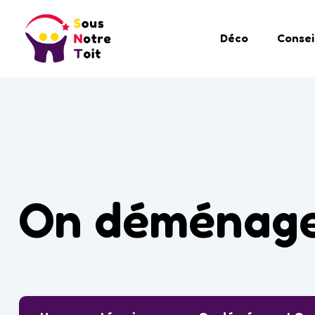
Déco
Consei
On déménage