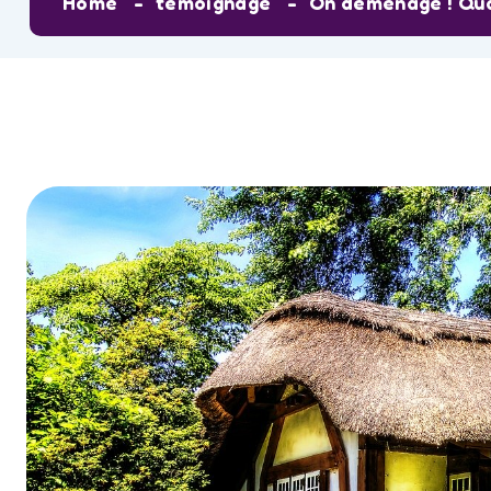
Home
témoignage
On déménage ! Qu