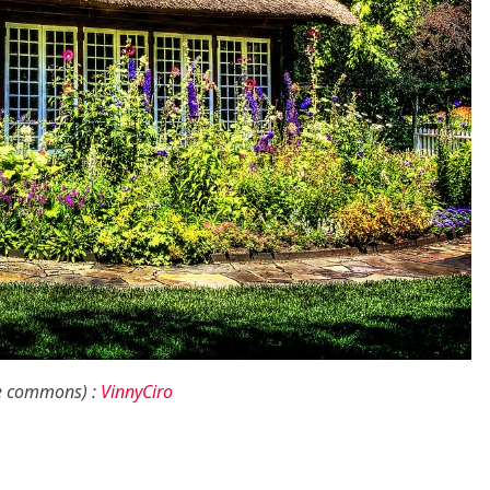
ve commons) :
VinnyCiro