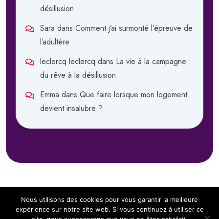
désillusion
Sara
dans
Comment j’ai surmonté l’épreuve de
l’adultère
leclercq leclercq
dans
La vie à la campagne :
du rêve à la désillusion
Emma
dans
Que faire lorsque mon logement
devient insalubre ?
Nous utilisons des cookies pour vous garantir la meilleure
expérience sur notre site web. Si vous continuez à utiliser ce