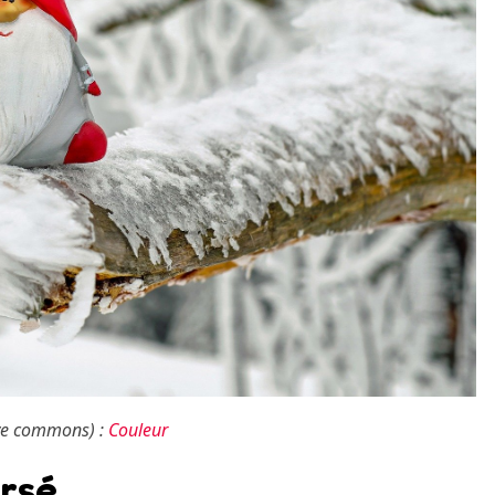
ive commons) :
Couleur
ersé