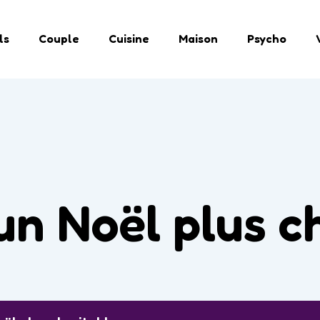
ls
Couple
Cuisine
Maison
Psycho
un Noël plus c