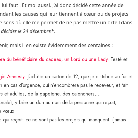
 lui faut ! Et moi aussi. J’ai donc décidé cette année de
endant les causes qui leur tiennent à cœur ou de projets
le sens où elle me permet de ne pas mettre un orteil dans
 décider le 24 décembre*
.
enir, mais il en existe évidemment des centaines :
era du bénéficiaire du cadeau, un Lord ou une Lady.
Testé et
gie Amnesty.
J’achète un carton de 12, que je distribue au fur et
n en cas d’urgence, qui n’encombrera pas le receveur, et fait
ts et adultes, de la papeterie, des calendriers,…
tionale), y faire un don au nom de la personne qui reçoit,
de vœux.
qui reçoit: ce ne sont pas les projets qui manquent. (jamais