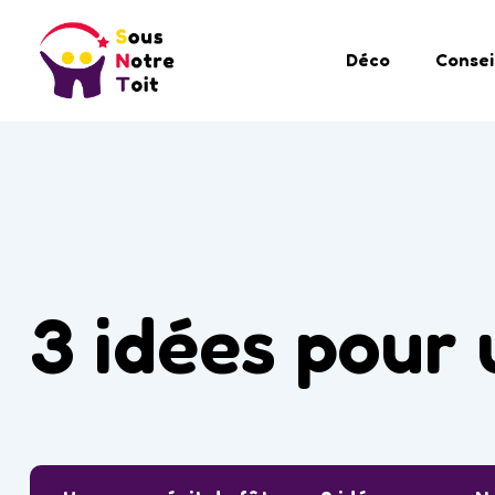
Déco
Consei
3 idées pour 